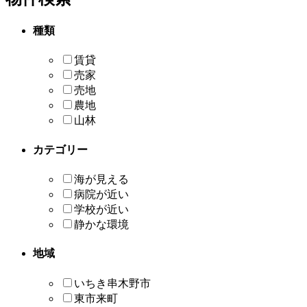
種類
賃貸
売家
売地
農地
山林
カテゴリー
海が見える
病院が近い
学校が近い
静かな環境
地域
いちき串木野市
東市来町