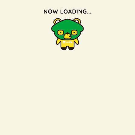
備考
農地法第5条申請要す。
●付近の施設●
【最寄駅】串木野駅：徒歩 約 18分：経路 約 1.4㎞
【バス停】塩屋町：徒歩 約 2分：経路 約 0.1km
【スーパー】タイヨー(スーパー)：徒歩 約 12分：経路 約
0.9km
【コンビニ】ローソン：徒歩 約 12分：経路 約 0.9km
【小学校】照島小学校：徒歩 約 18分 ：経路 約 1.4㎞
【中学校】串木野中学校：徒歩 約 15分 ：経路 約 1.2㎞
【保育園】串木野KURA保育園：徒歩 約 8分：経路 約
0.6km
【市役所】いちき串木野市役所(串木野庁舎)：徒歩 約 8
分：経路 約 0.6km
【郵便局】島平郵便局：徒歩 約 8分：経路 約 0.6km