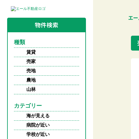
エー
物件検索
種類
賃貸
売家
売地
農地
山林
カテゴリー
海が見える
病院が近い
学校が近い