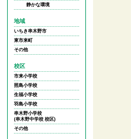
静かな環境
地域
いちき串木野市
東市来町
その他
校区
市来小学校
照島小学校
生福小学校
羽島小学校
串木野小学校
(串木野中学校 校区)
その他