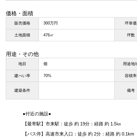
価格・面積
販売価格
300万円
坪単価
土地面積
476㎡
坪数
用途・その他
地目
畑
用途地
建ぺい率
70%
容積率
建築条件
備考
●付近の施設●
【最寄駅】市来駅：徒歩 約 19分：経路 約 1.5㎞
【バス停】高速市来入口：徒歩 約 2分：経路 約 0.1km