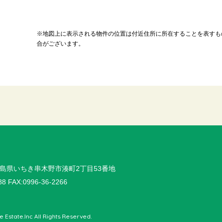
※地図上に表示される物件の位置は付近住所に所在することを表すも
合がございます。
島県いちき串木野市湊町2丁目53番地
88 FAX:0996-36-2266
e Estate.Inc All Rights Reserved.