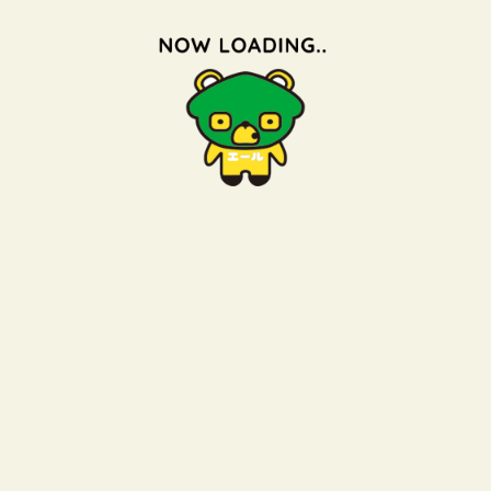
2020/10/31
ブログ
塩屋町61番中古住宅 商談中になりました。
照島小学校区で塩屋町６１番詳細UP前に
内覧申し込みがありその後、現在、商談中のために詳細控
えます。
不成立の場合は、再度詳細UP致します
一覧へ戻る