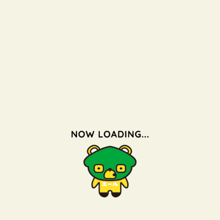
カテゴリ一覧
2017/6/2
ブログ
5月25日 湊町三丁目○○○番 引渡し
湊町三丁目の人気地区の一つである市来神社近く
引渡ししました。
元々地主様の意向で積極売却では、なく購入希望者が
売却の相談には、乗りますという案件で
今まで条件が合わず何人もの方が断熱せざるえない場
今回、無事交渉成立してようやく引渡しができました